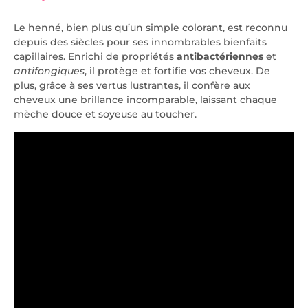
Le henné, bien plus qu’un simple colorant, est reconnu
depuis des siècles pour ses innombrables bienfaits
capillaires. Enrichi de propriétés
antibactériennes
et
antifongiques
, il protège et fortifie vos cheveux. De
plus, grâce à ses vertus lustrantes, il confère aux
cheveux une brillance incomparable, laissant chaque
mèche douce et soyeuse au toucher.