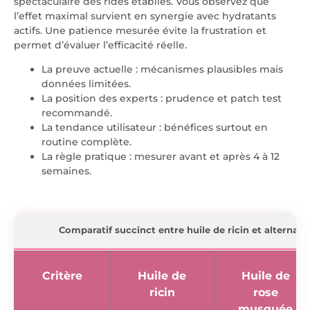
spectaculaire des rides établies. Vous observez que
l’effet maximal survient en synergie avec hydratants
actifs. Une patience mesurée évite la frustration et
permet d’évaluer l’efficacité réelle.
La preuve actuelle : mécanismes plausibles mais
données limitées.
La position des experts : prudence et patch test
recommandé.
La tendance utilisateur : bénéfices surtout en
routine complète.
La règle pratique : mesurer avant et après 4 à 12
semaines.
Comparatif succinct entre huile de ricin et alternati
Critère
Huile de
Huile de
ricin
rose
musquée