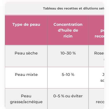
Tableau des recettes et dilutions selon
Type de peau
Concentration
Hu
d’huile de
por
ricin
recom
Peau sèche
10–30 %
Rose m
ar
Peau mixte
5–10 %
Joj
squ
Peau
0–5 % ou éviter
N
grasse/acnéique
reco