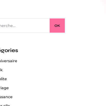
OK
gories
iversaire
ek
lite
iage
ssance
r elle