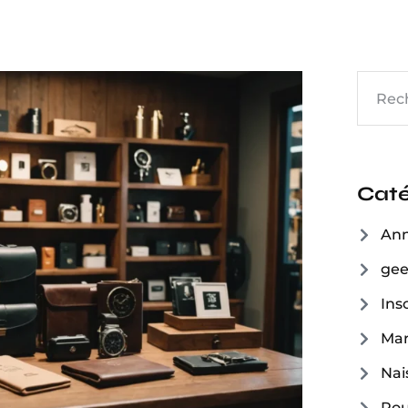
Caté
Ann
ge
Inso
Mar
Nai
Pou