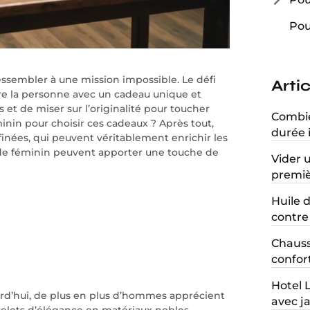
Pou
essembler à une mission impossible. Le défi
Arti
re la personne avec un cadeau unique et
s et de miser sur l’originalité pour toucher
Combien
minin pour choisir ces cadeaux ? Après tout,
durée 
finées, qui peuvent véritablement enrichir les
de féminin peuvent apporter une touche de
Vider 
premiè
Huile d
contre 
Chauss
confort
Hotel 
rd’hui, de plus en plus d’hommes apprécient
avec ja
acelets d’élégance en matériaux nobles