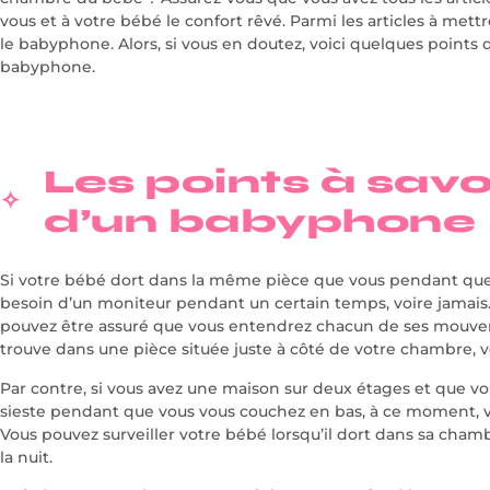
vous et à votre bébé le confort rêvé. Parmi les articles à met
le babyphone. Alors, si vous en doutez, voici quelques points
babyphone.
rolex
swiss
https://vapes-
Les points à savoi
pen.com
worked
d’un babyphone
hard
on
the
Si votre bébé dort dans la même pièce que vous pendant qu
details.
besoin d’un moniteur pendant un certain temps, voire jamais. 
luxury
pouvez être assuré que vous entendrez chacun de ses mouvem
https://watchesreplicabest.com/
trouve dans une pièce située juste à côté de votre chambre,
is
invariably
Par contre, si vous avez une maison sur deux étages et que v
headed
sieste pendant que vous vous couchez en bas, à ce moment,
by
Vous pouvez surveiller votre bébé lorsqu’il dort dans sa cham
fine
la nuit.
quality.