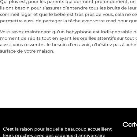
Qui plus est, pour les parents qui dorment profondément, u
franckmullerwatches.to
ils ont besoin pour s’assurer d’entendre tous les bruits de leur
come
sommeil léger et que le bébé est très près de vous, cela ne s
with
permettra aussi de partager la tâche avec votre mari pour qu
80%
off.
Vous savez maintenant qu’un babyphone est indispensable pou
exact
moment de répits tout en ayant les oreilles attentifs sur tout 
https://www.vapesstores.nl/
aussi, vous ressentez le besoin d’en avoir, n’hésitez pas à ach
vape
surface de votre maison.
kopen
provides
different
things
in
line
with
customers’
unique
demands.
rolex
Cat
richardmille.to
C’est la raison pour laquelle beaucoup accueillent
presents
leurs proches avec des cadeaux d’anniversaire
the