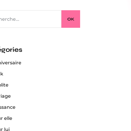
OK
gories
iversaire
ek
lite
iage
ssance
r elle
r lui