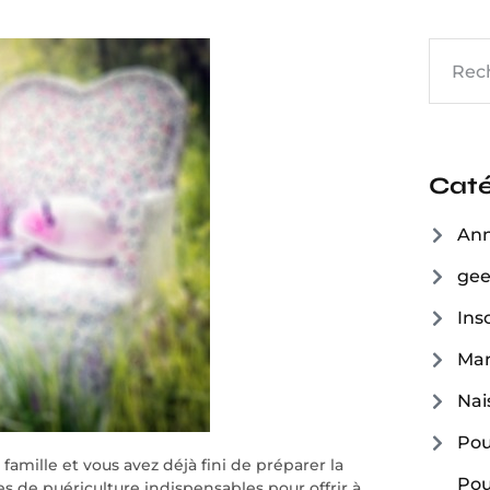
Caté
Ann
ge
Inso
Mar
Nai
Pou
amille et vous avez déjà fini de préparer la
Pou
s de puériculture indispensables pour offrir à