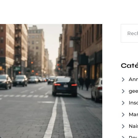
Caté
Ann
ge
Inso
Mar
Nai
Pou