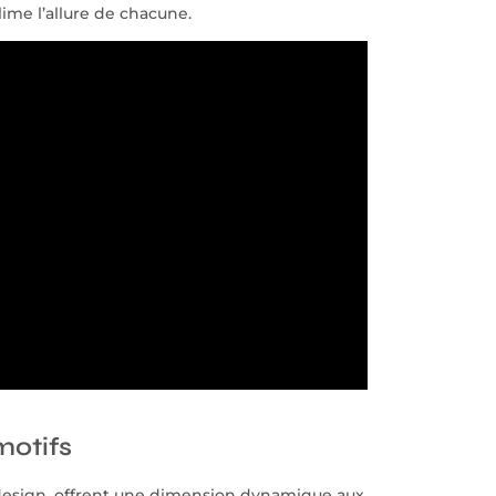
ime l’allure de chacune.
motifs
 design, offrent une dimension dynamique aux