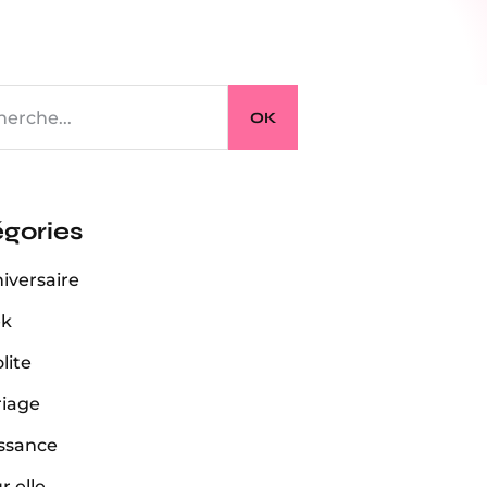
OK
gories
iversaire
ek
lite
iage
ssance
r elle