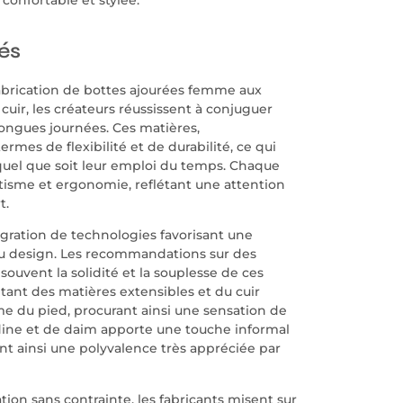
és
abrication de bottes ajourées femme aux
uir, les créateurs réussissent à conjuguer
longues journées. Ces matières,
es de flexibilité et de durabilité, ce qui
 quel que soit leur emploi du temps. Chaque
isme et ergonomie, reflétant une attention
t.
gration de technologies favorisant une
du design. Les recommandations sur des
vent la solidité et la souplesse de ces
ant des matières extensibles et du cuir
me du pied, procurant ainsi une sensation de
uédine et de daim apporte une touche informal
ant ainsi une polyvalence très appréciée par
ation sans contrainte, les fabricants misent sur