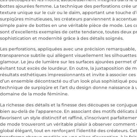
bottes ajourées femme. La technique des perforations crée un 
texture unique sur le cuir ou le daim, apportant une touche d
surpiqûres minutieuses, les créateurs parviennent à accentuer 
simple paire de bottes en une véritable pièce de mode. Les col
sont d’excellents exemples de cette tendance, toutes deux p
sophistication et modernité grâce à des détails soignés.
Les perforations, appliquées avec une précision remarquable, 
transparence subtile qui allègent visuellement les silhouette
glamour. Le jeu de lumière sur les surfaces ajourées permet d
évitant tout excès de lourdeur. En outre, la juxtaposition de 
résultats esthétiques impressionnants et invite à associer ces 
d’un ensemble décontracté ou d’un look plus sophistiqué pou
technique de surpiqûre et l’art du design donne naissance à u
domaine de la mode féminine.
La richesse des détails et la finesse des découpes se conjugue
bien au-delà de l’apparence. En associant des motifs délicats 
favorisent un style distinctif et raffiné, s’inscrivant parfaite
de mode trouveront un véritable plaisir à observer comment 
global élégant, tout en renforçant l’identité des créateurs. C
transforme chaque modèle en une pièce d’exception, à la fois 