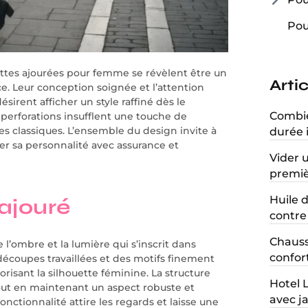
Pou
ottes ajourées pour femme se révèlent être un
Arti
ce. Leur conception soignée et l’attention
sirent afficher un style raffiné dès le
Combien
 perforations insufflent une touche de
s classiques. L’ensemble du design invite à
durée 
er sa personnalité avec assurance et
Vider 
premiè
Huile d
 ajouré
contre 
Chauss
e l’ombre et la lumière qui s’inscrit dans
confort
découpes travaillées et des motifs finement
lorisant la silhouette féminine. La structure
Hotel 
tout en maintenant un aspect robuste et
avec ja
onctionnalité attire les regards et laisse une